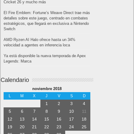
Cricket 26 y mucho más
El Fire Emblem: Fortune’s Weave Direct trae más
detalles sobre este juego, centrado en combates
estratégicos, que llegará en exclusiva a Nintendo
Switch
AMD Ryzen AI Halo ofrece hasta un 34%
velocidad a agentes en inferencia loca
Ya está disponible la nueva temporada de Apex
Legends: Marca
Calendario
noviembre 2018
L
M
X
J
V
S
D
1
2
3
4
5
6
7
8
9
10
11
12
13
14
15
16
17
18
19
20
21
22
23
24
25