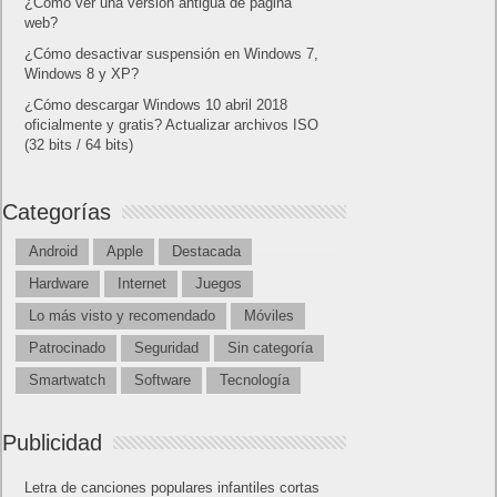
¿Cómo ver una versión antigua de página
web?
¿Cómo desactivar suspensión en Windows 7,
Windows 8 y XP?
¿Cómo descargar Windows 10 abril 2018
oficialmente y gratis? Actualizar archivos ISO
(32 bits / 64 bits)
Categorías
Android
Apple
Destacada
Hardware
Internet
Juegos
Lo más visto y recomendado
Móviles
Patrocinado
Seguridad
Sin categoría
Smartwatch
Software
Tecnología
Publicidad
Letra de canciones populares infantiles cortas