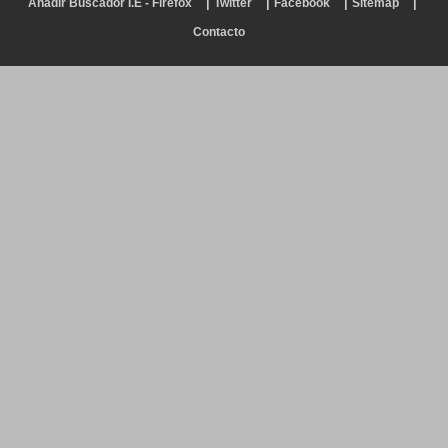
|
|
|
|
Añadir Buscador I.E - Firefox
Twitter
Facebook
Sitemap
Contacto