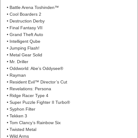
• Battle Arena Toshinden™
• Cool Boarders 2
• Destruction Derby
• Final Fantasy VII
• Grand Theft Auto
• Intelligent Qube
• Jumping Flash!
• Metal Gear Solid
• Mr. Driller
• Oddworld: Abe’s Oddysee®
• Rayman
• Resident Evil™ Director’s Cut
• Revelations: Persona
• Ridge Racer Type 4
• Super Puzzle Fighter II Turbo®
• Syphon Filter
• Tekken 3
• Tom Clancy’s Rainbow Six
• Twisted Metal
• Wild Arms