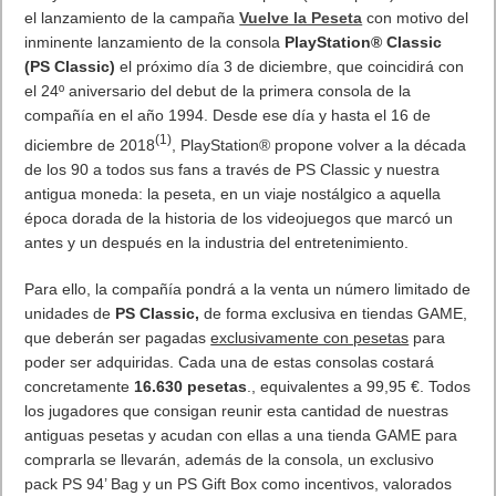
el lanzamiento de la campaña
Vuelve la Peseta
con motivo del
inminente lanzamiento de la consola
PlayStation® Classic
(PS Classic)
el próximo día 3 de diciembre, que coincidirá con
el 24º aniversario del debut de la primera consola de la
compañía en el año 1994. Desde ese día y hasta el 16 de
(1)
diciembre de 2018
, PlayStation® propone volver a la década
de los 90 a todos sus fans a través de PS Classic y nuestra
antigua moneda: la peseta, en un viaje nostálgico a aquella
época dorada de la historia de los videojuegos que marcó un
antes y un después en la industria del entretenimiento.
Para ello, la compañía pondrá a la venta un número limitado de
unidades de
PS Classic,
de forma exclusiva en tiendas GAME,
que deberán ser pagadas
exclusivamente con pesetas
para
poder ser adquiridas. Cada una de estas consolas costará
concretamente
16.630 pesetas
., equivalentes a 99,95 €. Todos
los jugadores que consigan reunir esta cantidad de nuestras
antiguas pesetas y acudan con ellas a una tienda GAME para
comprarla se llevarán, además de la consola, un exclusivo
pack PS 94’ Bag y un PS Gift Box como incentivos, valorados