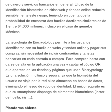
En el ‘top’ de artistas femeninas más escuchadas en España
desde enero hasta marzo, KAROL G se sitúa en el primer
puesto. La artista de Medellín también fue la cantante
femenina favorita de los españoles en 2019. Entre sus temas
más escuchados en Spotify se encuentra “
Tusa
”, junto a Nicki
Minaj, que se ha convertido en todo un ‘hit’ y lleva 12 semanas
seguidas en el número uno de Spotify en España.
El segundo lugar del ranking de artistas femeninas más
escuchadas en Spotify en España lo ocupa Aitana, que ha
comenzado el año con fuerza. Entre los últimos temas más
populares de la cantante catalana en Spotify destaca “
+
”, junto
a Cali y El Dandee, uno de los favoritos de los usuarios
españoles, con más de 32 millones de reproducciones.
La tercera posición se la lleva Bad Gyal. Su último éxito con
Omar Montes, “
Alocao
”, ha conseguido superar ya las 59
millones de escuchas en Spotify y es una de las canciones más
destacadas de la artista en estos momentos en la plataforma,
junto con “
Zorra
”.