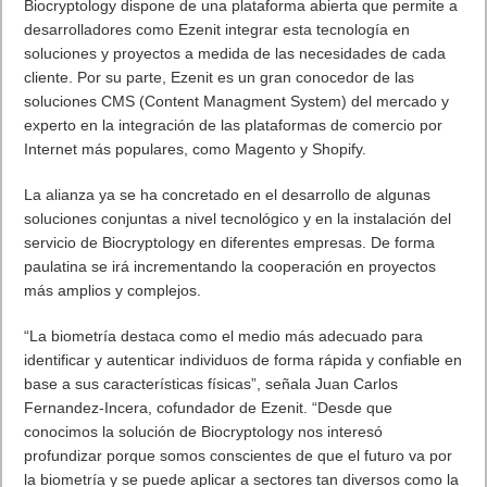
ROSALÍA se coloca como la cuarta mujer más escuchada en la
plataforma en nuestro país. Su último lanzamiento, “
Juro Que
”,
ha superado los 9 millones de escuchas con su esencia
flamenca.
La quinta artista que más ha sonado en España en lo que va
de año es Shakira. «
Me Gusta
«, de la colombiana junto a Anuel
AA, ha conseguido alcanzar en solo dos meses las 73 millones
de escuchas en Spotify. El ‘top 10’ de artistas femeninas más
escuchadas en España lo cierran Billie Eilish, Natti Natasha,
Camila Cabello, Ana Mena y Dua Lipa.
A nivel global, la artista femenina más escuchada en el mundo
es Billie Eilish. No solo eso, sino que la estadounidense
también lidera la lista de artistas más escuchados a nivel
global, hombre o mujer, en lo que va de 2020. Y es que las
cifras de Eilish en Spotify no dejan de crecer: acumula un total
de 10.300 millones de escuchas, 60 millones de oyentes
mensuales y su canción “
bad guy
” ha sobrepasado los 1.200
millones de reproducciones. El ‘top 10’ de artistas femeninas