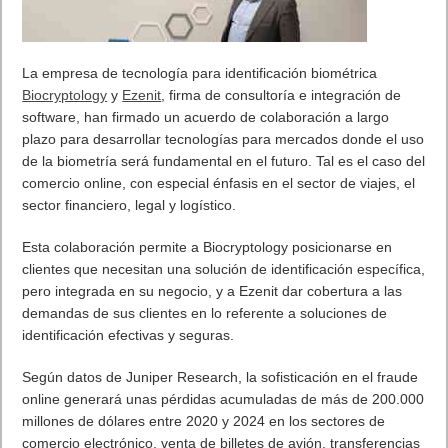
Spotify revela las artistas femeninas más escuchadas en
España y en el mundo
KAROL G es la artista femenina más escuchada en España,
seguida de Aitana
Billie Eilish encabeza el listado de mujeres más escuchadas
en Spotify a nivel mundial
En podcasts, Cristina Mitre, La Forte y Charuca son las
podcasters más escuchadas en España
El 8 de marzo Spotify lanzará un nuevo ‘
hub
’ sobre el Mes de
la historia de la mujer, con canciones, playlists y podcasts de
iconos femeninos
International Woman’s Day Top 50’ de 2020.