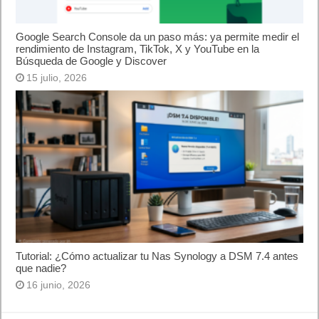
“
Practica la psicología positiva
”
“
Deforme Semanal Ideal Total
”
“
El Podcast de los Sueños
”
“
KEEP IT CUTRE
”
“
Se regalan Dudas
”
“
My Favorite Murder
”
“
En Defensa Propia
”
Las podcasts dirigidos por mujeres en el mundo:
“
My Favorite Murder
” (EEUU)
“
Crime Junkie
” (EEUU)
“
Call Her Daddy
” (EE.UU)
“
Mordlust
” (Alemania)
“
Morbid: A True Crime Podcast
” (EEUU)
“
And That’s Why We Drink
” (EEUU)
“
Office Ladies
” (EEUU)
“
Martha Debayle
” (México)