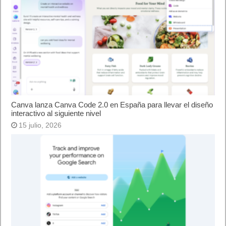
Dua Lipa
Las artistas femeninas más escuchadas en el mundo:
Billie Eilish
Taylor Swift
Ariana Grande
Halsey
Camila Cabello
Selena Gomez
Dua Lipa
Nicki Minaj
KAROL G
Tones and I
Las podcasts dirigidos por mujeres en España:
“
El Podcast de Cristina Mitre
”
“
Jefa de tu vida. El podcast de charuca
”
“
Mi patio de vecinas – El podcast de la Forte
”