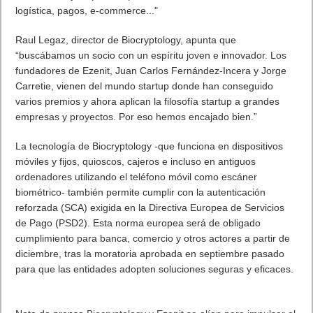
más escuchadas en el mundo lo completan Taylor Swift,
seguida de Ariana Grande, Halsey, Camila Cabello, Selena
Gómez, Dua Lipa, Nicki Minaj, KAROL G y Tones and I.
Las mujeres que lideran el mundo del podcast
En lo que respecta a podcasts creados por mujeres, en España
el más escuchado es “
El Podcast de Cristina Mitre
”, donde
cada semana entrevista a expertos sobre nutrición, bienestar y
fitness. En segundo lugar se sitúa “
Mi patio de vecinas – El
podcast de la Forte
”, seguido de “
Jefa de tu vida. El podcast de
Charuca
”.
A nivel internacional, algunos de los podcasts más escuchados
son los de crímenes reales. El más popular de todos es “
My
Favorite Murder
” (“Mi asesino favorito”), dirigido por Karen
Kilgariff y Georgia Hardstark. En segunda posición, “
Crime
Junkie
” (“Adicto al crimen”), de Ashley Flowers y Brit Prawat, y
en tercer lugar, “
Call Her Daddy
” (“Llámala papá”), de
Alexandra Cooper y Sofia Franklyn.