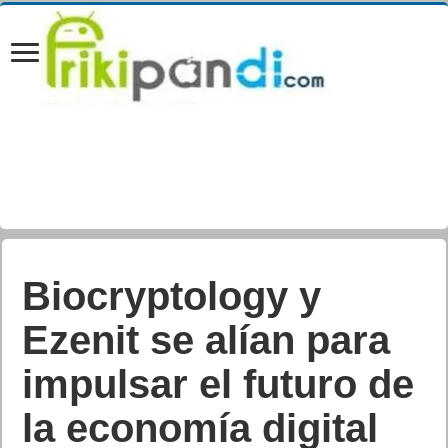
Spotify revela las
artistas femeninas
más escuchadas en
España (KAROL G y