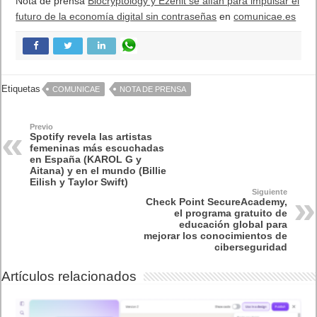
Para descubrir más, a partir del 8 de marzo, un nuevo ‘
hub
’
sobre el Mes de la historia de la mujer estará disponible en
Spotify. Esta página incluirá temas de grandes iconos
femeninos en la industria de la música, así como playlists y
podcasts en los que tomarán parte algunas de las voces
femeninas más destacadas de la actualidad.
Las artistas femeninas más escuchadas en España:
KAROL G
Aitana
Bad Gyal
ROSALÍA
Shakira
Billie Eilish
Natti Natasha
Camila Cabello
Ana Mena