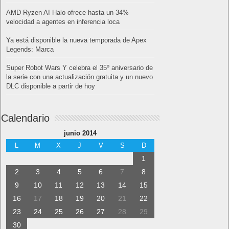
AMD Ryzen AI Halo ofrece hasta un 34%
velocidad a agentes en inferencia loca
Ya está disponible la nueva temporada de Apex
Legends: Marca
Super Robot Wars Y celebra el 35º aniversario de
la serie con una actualización gratuita y un nuevo
DLC disponible a partir de hoy
Calendario
junio 2014
L
M
X
J
V
S
D
1
2
3
4
5
6
7
8
9
10
11
12
13
14
15
16
17
18
19
20
21
22
23
24
25
26
27
28
29
30