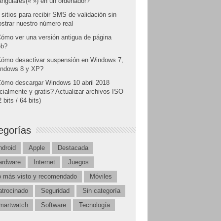
angulares(« ») en un ordenador?
 sitios para recibir SMS de validación sin
strar nuestro número real
ómo ver una versión antigua de página
b?
ómo desactivar suspensión en Windows 7,
ndows 8 y XP?
ómo descargar Windows 10 abril 2018
icialmente y gratis? Actualizar archivos ISO
 bits / 64 bits)
egorías
ndroid
Apple
Destacada
ardware
Internet
Juegos
o más visto y recomendado
Móviles
atrocinado
Seguridad
Sin categoría
martwatch
Software
Tecnología