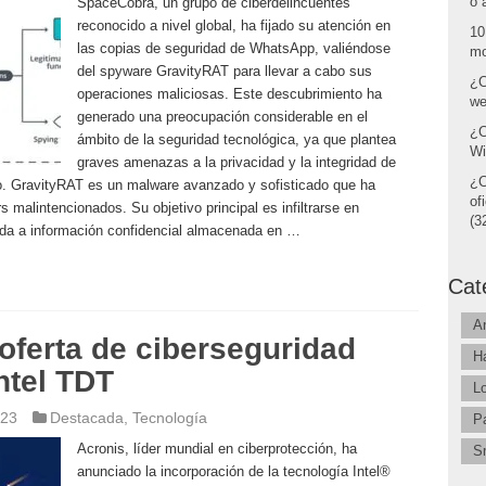
o 
SpaceCobra, un grupo de ciberdelincuentes
reconocido a nivel global, ha fijado su atención en
10
las copias de seguridad de WhatsApp, valiéndose
mo
del spyware GravityRAT para llevar a cabo sus
¿C
operaciones maliciosas. Este descubrimiento ha
we
generado una preocupación considerable en el
¿C
ámbito de la seguridad tecnológica, ya que plantea
Wi
graves amenazas a la privacidad y la integridad de
¿C
. GravityRAT es un malware avanzado y sofisticado que ha
of
s malintencionados. Su objetivo principal es infiltrarse en
(32
ada a información confidencial almacenada en …
Cat
A
oferta de ciberseguridad
H
ntel TDT
L
023
Destacada
,
Tecnología
P
Acronis, líder mundial en ciberprotección, ha
S
anunciado la incorporación de la tecnología Intel®