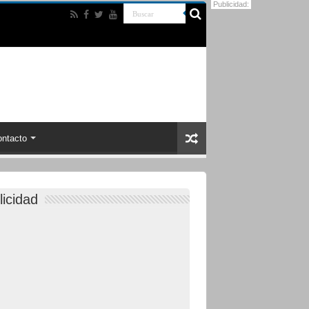
Publicidad:
ntacto
licidad