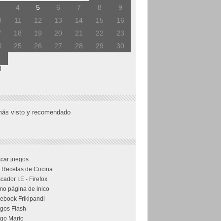
4
5
6
7
8
9
0
11
12
13
14
15
16
7
18
19
20
21
22
23
4
25
26
27
28
29
30
1
l
más visto y recomendado
car juegos
 Recetas de Cocina
cador I.E - Firefox
o página de inico
ebook Frikipandi
gos Flash
go Mario