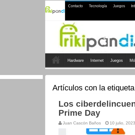
Contacto
Tecnología
Juegos
In
Hardware
Internet
Juegos
Mó
Artículos con la etiquet
Los ciberdelincue
Prime Day
Juan Cascón Baños
10 julio, 202