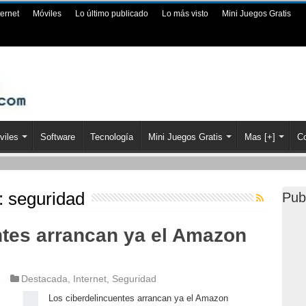
ternet
Móviles
Lo último publicado
Lo más visto
Mini Juegos Gratis
viles
Software
Tecnología
Mini Juegos Gratis
Mas [+]
Co
a:
seguridad
Pub
ntes arrancan ya el Amazon
3
Destacada
,
Internet
,
Seguridad
Los ciberdelincuentes arrancan ya el Amazon