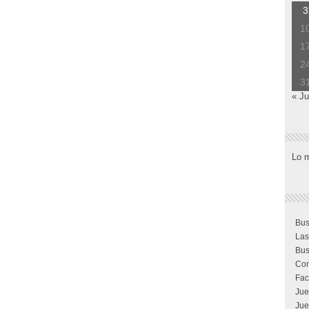
3
1
1
2
3
« Ju
Lo 
Bus
Las
Bus
Com
Fac
Jue
Jue