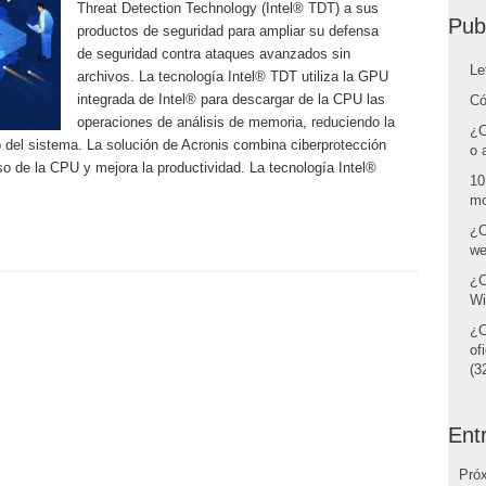
Threat Detection Technology (Intel® TDT) a sus
Pub
productos de seguridad para ampliar su defensa
de seguridad contra ataques avanzados sin
Le
archivos. La tecnología Intel® TDT utiliza la GPU
integrada de Intel® para descargar de la CPU las
Có
operaciones de análisis de memoria, reduciendo la
¿C
 del sistema. La solución de Acronis combina ciberprotección
o 
so de la CPU y mejora la productividad. La tecnología Intel®
10
mo
¿C
we
¿C
Wi
¿C
of
(32
Ent
Pró