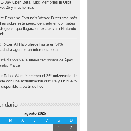
E-Day Open Beta, Mio: Memories in Orbit,
cket 26 y mucho más
ire Emblem: Fortune’s Weave Direct trae más
lles sobre este juego, centrado en combates
atégicos, que llegará en exclusiva a Nintendo
tch
 Ryzen AI Halo ofrece hasta un 34%
cidad a agentes en inferencia loca
stá disponible la nueva temporada de Apex
ends: Marca
r Robot Wars Y celebra el 35º aniversario de
erie con una actualización gratuita y un nuevo
disponible a partir de hoy
endario
agosto 2026
M
X
J
V
S
D
1
2