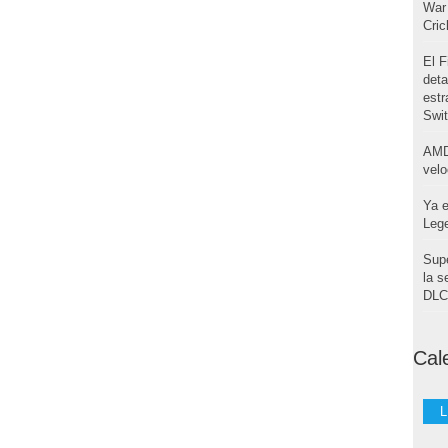
War 
Cri
El F
deta
estr
Swi
AMD
velo
Ya e
Leg
Supe
la s
DLC 
Cal
L