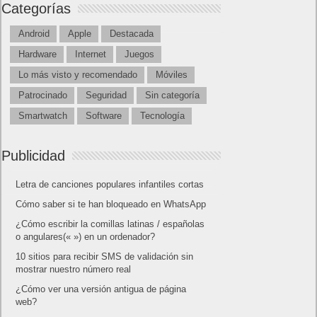
Categorías
Android
Apple
Destacada
Hardware
Internet
Juegos
Lo más visto y recomendado
Móviles
Patrocinado
Seguridad
Sin categoría
Smartwatch
Software
Tecnología
Publicidad
Letra de canciones populares infantiles cortas
Cómo saber si te han bloqueado en WhatsApp
¿Cómo escribir la comillas latinas / españolas
o angulares(« ») en un ordenador?
10 sitios para recibir SMS de validación sin
mostrar nuestro número real
¿Cómo ver una versión antigua de página
web?