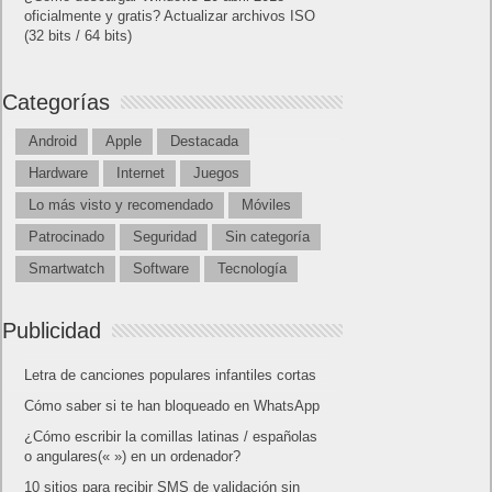
oficialmente y gratis? Actualizar archivos ISO
(32 bits / 64 bits)
Categorías
Android
Apple
Destacada
Hardware
Internet
Juegos
Lo más visto y recomendado
Móviles
Patrocinado
Seguridad
Sin categoría
Smartwatch
Software
Tecnología
Publicidad
Letra de canciones populares infantiles cortas
Cómo saber si te han bloqueado en WhatsApp
¿Cómo escribir la comillas latinas / españolas
o angulares(« ») en un ordenador?
10 sitios para recibir SMS de validación sin