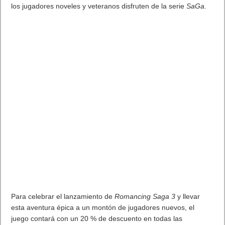
Para más información, consulta el
Blog oficial de PlayStation®
. Leer artículo completo en Frikipandi
Comienza el torneo FIFA
20 Challenger Series en PlayStation®4
.
Etiquetas
EA
esports
fifa
fútbol
videojuegos
Previo
Activision, en colaboración con PlayStation 4, busca a los mejores
de Call of Duty: Modern Warfare #CODMWChallengePS4
Siguiente
Romancing SaGa 3 ya disponible en Nintendo Switch, PlayStation
4, PlayStation Vita, Windows 10, STEAM , el App Store , Google Play y
Xbox One
Artículos relacionados