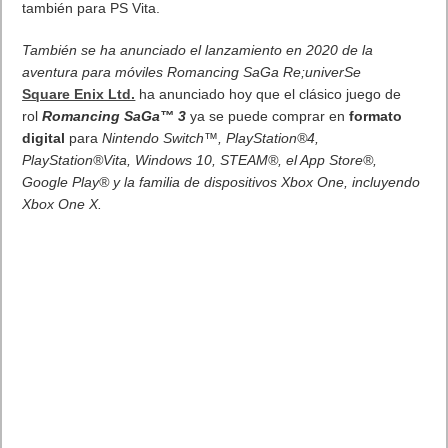
Comienza el torneo FIFA 20 Challenger Series en PlayStation 4
• Una competición abierta a jugadores de todos los niveles de
FIFA 20.
• Cada temporada es una nueva oportunidad para participar.
• Puede encontrarse en la pestaña “Eventos” de PlayStation®4.
• Los participantes podrán hacerse con estupendos premios.
Sony Interactive Entertainment Europe (SIEE) anuncia el inicio
de la competición FIFA 20 Challenger Series, dentro de la
aplicación Torneos PS4. La primera temporada comienza hoy
mismo y en ella podrán participar jugadores de todos los