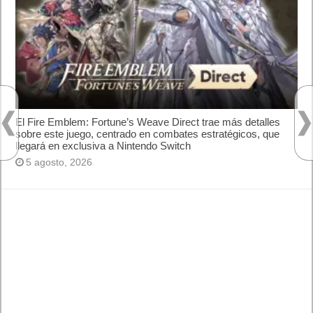
Categorías
Android
Apple
Destacada
Hardware
Internet
Juegos
Lo más visto y recomendado
Móviles
Patrocinado
Seguridad
Sin categoría
Smartwatch
Software
Tecnología
Publicidad
Letra de canciones populares infantiles cortas
Cómo saber si te han bloqueado en WhatsApp
¿Cómo escribir la comillas latinas / españolas
o angulares(« ») en un ordenador?
10 sitios para recibir SMS de validación sin
mostrar nuestro número real
¿Cómo ver una versión antigua de página
web?