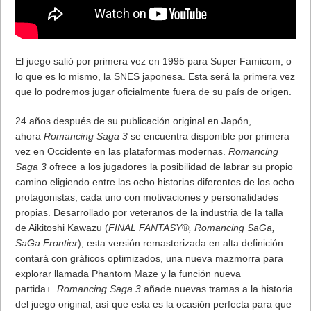
de competición será más alto y será necesario ganar todos los
partidos para poder pasar a la fase final. En esta tercera y
última se enfrentarán solo los mejores jugadores para dirimir
quién se alza con el título de campeón.
Premios*
A medida que los jugadores avancen por las fases de la
competición los premios a los que opten serán de mayor valor:
desde temas dinámicos y exclusivos para PlayStation®4, hasta
premios en metálico, pasando por entradas para los partidos
de UEFA Champions League o moneda del juego FIFA 20.
Para poder comenzar a competir los usuarios deberán acceder
al área de “Torneos” en la pestaña “Eventos” de PlayStation®4.
Allí encontrarán la competición Torneos PS4: FIFA 20
Challenger Series.
Para obtener más información sobre las Challenger Series,
visita
http://playstation.com/tournaments
.