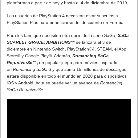
MARVEL Tōkon: Fighting Souls ya está disponible en PS5 y PC
7 agosto, 2026
Próximamente en XBOX Game Pass: Gears of War E-Day Open