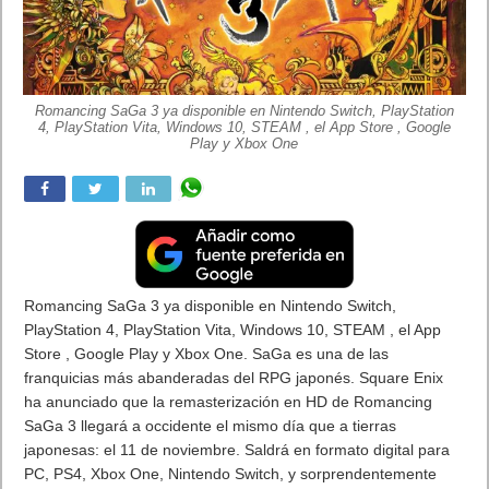
competición
FIFA 20 Challenger Series
dentro de la
aplicación
Torneos PS4
, una competición que da comienzo
hoy día 11 de noviembre y en la que podrán participar todos
los jugadores de
FIFA 20
, sea cual sea su nivel de experiencia
con el título y de forma totalmente gratuita.
La competición se desarrollará a lo largo de tres fases a través
de las cuales la dificultad de los rivales irá aumentando,
aunque también lo hará el valor de los premios a que podrán
optar los participantes.
Os dejamos vídeo promocional de la competición.