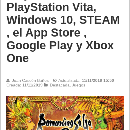
Juan Cascón Baños
Actualizada:
11/11/2019 14:59
Creada:
11/11/2019
Destacada
,
Juegos
Sony Interactive Entertainment (SIE) anuncia la