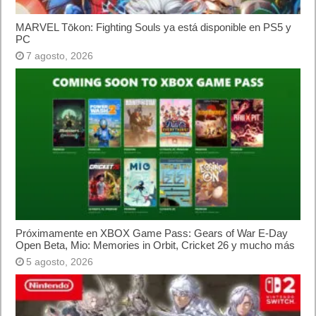
Lo más visto
Letra de canciones populares infantiles cortas
Cómo saber si te han bloqueado en WhatsApp
¿Cómo escribir la comillas latinas / españolas
o angulares(« ») en un ordenador?
10 sitios para recibir SMS de validación sin
mostrar nuestro número real
¿Cómo ver una versión antigua de página
web?
¿Cómo desactivar suspensión en Windows 7,
Windows 8 y XP?
¿Cómo descargar Windows 10 abril 2018
oficialmente y gratis? Actualizar archivos ISO
(32 bits / 64 bits)