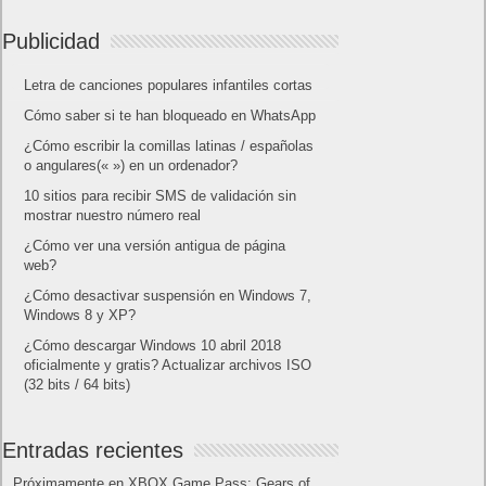
Categorías
Android
Apple
Destacada
Hardware
Internet
Juegos
Lo más visto y recomendado
Móviles
Patrocinado
Seguridad
Sin categoría
Smartwatch
Software
Tecnología
Publicidad
Letra de canciones populares infantiles cortas
Cómo saber si te han bloqueado en WhatsApp
¿Cómo escribir la comillas latinas / españolas
o angulares(« ») en un ordenador?
10 sitios para recibir SMS de validación sin
mostrar nuestro número real