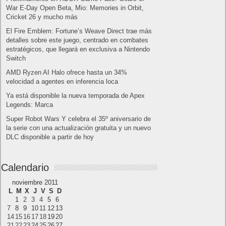
¿Cómo ver una versión antigua de página
web?
¿Cómo desactivar suspensión en Windows 7,
Windows 8 y XP?
¿Cómo descargar Windows 10 abril 2018
oficialmente y gratis? Actualizar archivos ISO
(32 bits / 64 bits)
Entradas recientes
Próximamente en XBOX Game Pass: Gears of
War E-Day Open Beta, Mio: Memories in Orbit,
Cricket 26 y mucho más
El Fire Emblem: Fortune’s Weave Direct trae más
detalles sobre este juego, centrado en combates
estratégicos, que llegará en exclusiva a Nintendo
Switch
AMD Ryzen AI Halo ofrece hasta un 34%
velocidad a agentes en inferencia loca
Ya está disponible la nueva temporada de Apex