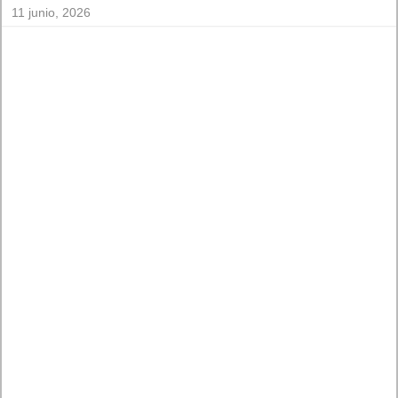
La revolución Mythos: «Anthropic sacude la industria
tecnológica con el lanzamiento de Claude Fable 5 y Mythos
5»
11 junio, 2026