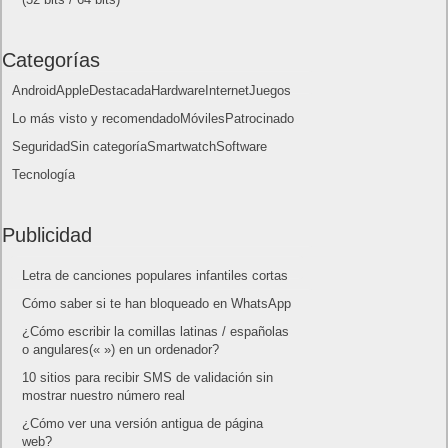
mostrar nuestro número real
¿Cómo ver una versión antigua de página
web?
¿Cómo desactivar suspensión en Windows 7,
Windows 8 y XP?
¿Cómo descargar Windows 10 abril 2018
oficialmente y gratis? Actualizar archivos ISO
(32 bits / 64 bits)
Categorías
Android
Apple
Destacada
Hardware
Internet
Juegos
Lo más visto y recomendado
Móviles
Patrocinado
Seguridad
Sin categoría
Smartwatch
Software
Tecnología
Publicidad