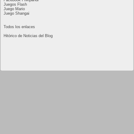
19
20
21
22
23
24
25
26
27
28
29
30
« Oct
Dic »
Lo más visto y recomendado
Buscar juegos
Las Recetas de Cocina
Buscador I.E - Firefox
Como página de inico
Facebook Frikipandi
Juegos Flash
Juego Mario
Juego Shangai
Todos los enlaces