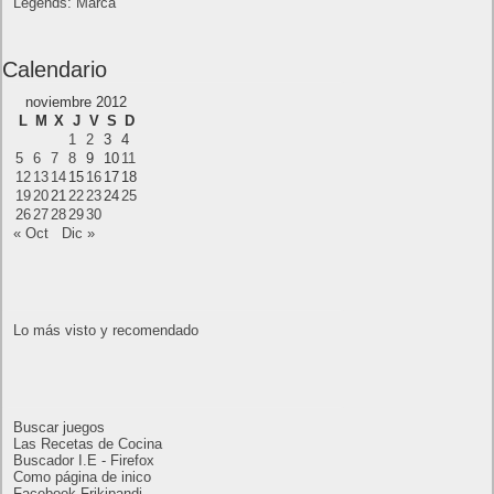
Próximamente en XBOX Game Pass: Gears of
War E-Day Open Beta, Mio: Memories in Orbit,
Cricket 26 y mucho más
El Fire Emblem: Fortune’s Weave Direct trae más
detalles sobre este juego, centrado en combates
estratégicos, que llegará en exclusiva a Nintendo
Switch
AMD Ryzen AI Halo ofrece hasta un 34%
velocidad a agentes en inferencia loca
Ya está disponible la nueva temporada de Apex
Legends: Marca
Calendario
noviembre 2012
L
M
X
J
V
S
D
1
2
3
4
5
6
7
8
9
10
11
12
13
14
15
16
17
18