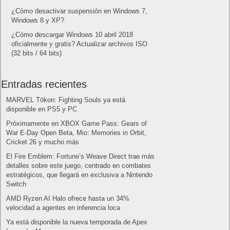
Letra de canciones populares infantiles cortas
Cómo saber si te han bloqueado en WhatsApp
¿Cómo escribir la comillas latinas / españolas
o angulares(« ») en un ordenador?
10 sitios para recibir SMS de validación sin
mostrar nuestro número real
¿Cómo ver una versión antigua de página
web?
¿Cómo desactivar suspensión en Windows 7,
Windows 8 y XP?
¿Cómo descargar Windows 10 abril 2018
oficialmente y gratis? Actualizar archivos ISO
(32 bits / 64 bits)
Entradas recientes
MARVEL Tōkon: Fighting Souls ya está
disponible en PS5 y PC