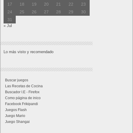
17
18
19
20
21
22
23
24
25
26
27
28
29
30
31
« Jul
Lo más visto y recomendado
Buscar juegos
Las Recetas de Cocina
Buscador I.E - Firefox
Como página de inico
Facebook Frikipandi
Juegos Flash
Juego Mario
Juego Shangai