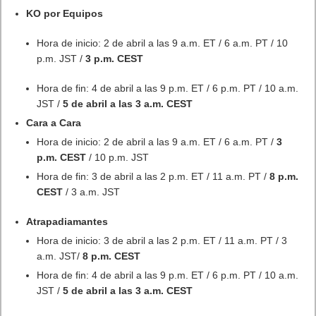
Próximamente en XBOX Game Pass: Gears of War E-Day Open
Beta, Mio: Memories in Orbit, Cricket 26 y mucho más
5 agosto, 2026