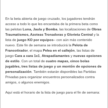
de carga rápida que desafían la industria como Warp Charge
65T y Warp Charge 50 Wireless.
. Leer artículo completo en Frikipandi
OnePlus 9 Pro ya está a
la venta desde hoy en la página web oficial de OnePlus y
Amazon
.
Previo
SPI Tecnologías da a conocer las ventajas de instalar la fibra óptica
de Embou
Siguiente
EA y Velan Studios presentan la beta abierta de Knockout City
Artículos relacionados