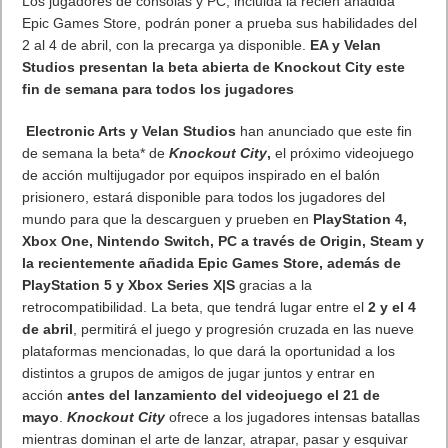
OnePlus 9 Pro con cámara Hasselblad, Fluid Display 2.0 de
120 Hz, Warp Charge 65T y Warp Charge 50 Wireless y con el
último Qualcomm® Snapdragon ™ 888 con 5G ya está
disponible a partir de 909€
OnePlus ha anunciado hoy que su último buque insignia de
gama premium, el nuevo smartphone OnePlus 9 Pro, ya está a
la venta en toda Europa. Los usuarios podrán hacerse con el
dispositivo en sus tres impresionantes versiones, desde
la
página web oficial de la compañía
y en amazon.es.
El dispositivo OnePlus 9 Pro es el mayor avance de OnePlus
en cuanto a la calidad de sus cámaras, logrado gracias a su
colaboración a largo plazo con el legendario fabricante de
cámaras profesionales Hasselblad, cuyas lentes han
inmortalizado algunos de los rostros y eventos más icónicos de
la historia moderna, incluidos los primeros pasos del hombre
en la Luna.