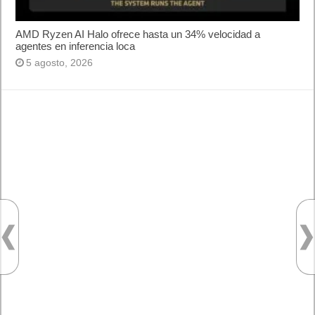
web?
¿Cómo desactivar suspensión en Windows 7,
Windows 8 y XP?
¿Cómo descargar Windows 10 abril 2018
oficialmente y gratis? Actualizar archivos ISO
(32 bits / 64 bits)
Entradas recientes
Próximamente en XBOX Game Pass: Gears of
War E-Day Open Beta, Mio: Memories in Orbit,
Cricket 26 y mucho más
El Fire Emblem: Fortune’s Weave Direct trae más
detalles sobre este juego, centrado en combates
estratégicos, que llegará en exclusiva a Nintendo
Switch
AMD Ryzen AI Halo ofrece hasta un 34%
velocidad a agentes en inferencia loca
Ya está disponible la nueva temporada de Apex
Legends: Marca