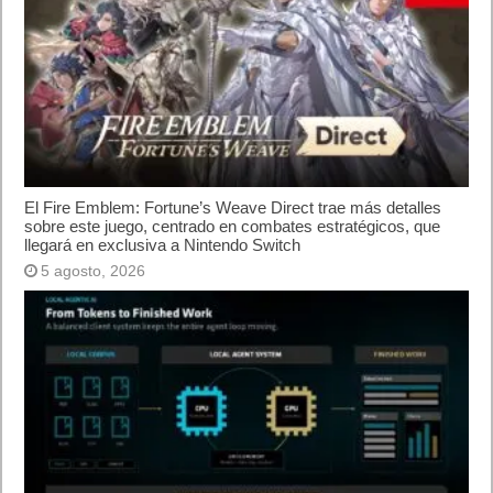
oficialmente y gratis? Actualizar archivos ISO
(32 bits / 64 bits)
Categorías
Android
Apple
Destacada
Hardware
Internet
Juegos
Lo más visto y recomendado
Móviles
Patrocinado
Seguridad
Sin categoría
Smartwatch
Software
Tecnología
Publicidad
Letra de canciones populares infantiles cortas
Cómo saber si te han bloqueado en WhatsApp
¿Cómo escribir la comillas latinas / españolas
o angulares(« ») en un ordenador?
10 sitios para recibir SMS de validación sin
mostrar nuestro número real
¿Cómo ver una versión antigua de página