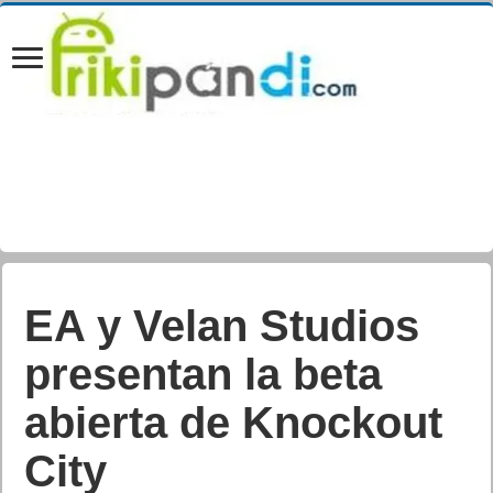
OnePlus 9 Pro ya
está a la venta desde
hoy en la página web
oficial de OnePlus y