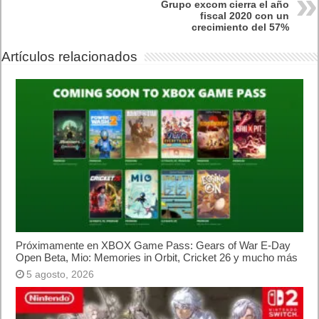
Lo más visto
Letra de canciones populares infantiles cortas
Cómo saber si te han bloqueado en WhatsApp
¿Cómo escribir la comillas latinas / españolas
o angulares(« ») en un ordenador?
10 sitios para recibir SMS de validación sin
mostrar nuestro número real
¿Cómo ver una versión antigua de página
web?
¿Cómo desactivar suspensión en Windows 7,
Windows 8 y XP?
¿Cómo descargar Windows 10 abril 2018