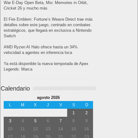
War E-Day Open Beta, Mio: Memories in Orbit,
Cricket 26 y mucho más
El Fire Emblem: Fortune’s Weave Direct trae más
detalles sobre este juego, centrado en combates
estratégicos, que llegará en exclusiva a Nintendo
Switch
AMD Ryzen AI Halo ofrece hasta un 34%
velocidad a agentes en inferencia loca
Ya está disponible la nueva temporada de Apex
Legends: Marca
Calendario
agosto 2026
L
M
X
J
V
S
D
1
2
3
4
5
6
7
8
9
10
11
12
13
14
15
16
17
18
19
20
21
22
23