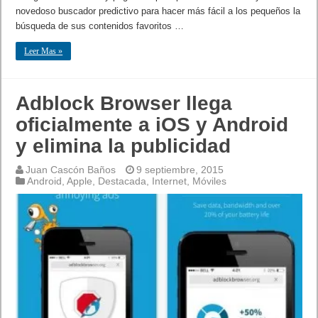
novedoso buscador predictivo para hacer más fácil a los pequeños la
búsqueda de sus contenidos favoritos …
Leer Mas »
Adblock Browser llega
oficialmente a iOS y Android
y elimina la publicidad
Juan Cascón Baños
9 septiembre, 2015
Android
,
Apple
,
Destacada
,
Internet
,
Móviles