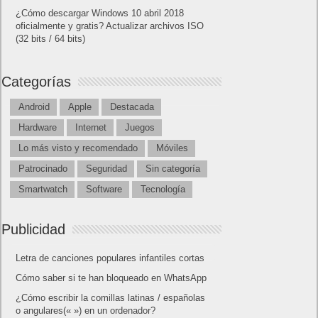
¿Cómo descargar Windows 10 abril 2018
oficialmente y gratis? Actualizar archivos ISO
(32 bits / 64 bits)
Categorías
Android
Apple
Destacada
Hardware
Internet
Juegos
Lo más visto y recomendado
Móviles
Patrocinado
Seguridad
Sin categoría
Smartwatch
Software
Tecnología
Publicidad
Letra de canciones populares infantiles cortas
Cómo saber si te han bloqueado en WhatsApp
¿Cómo escribir la comillas latinas / españolas
o angulares(« ») en un ordenador?