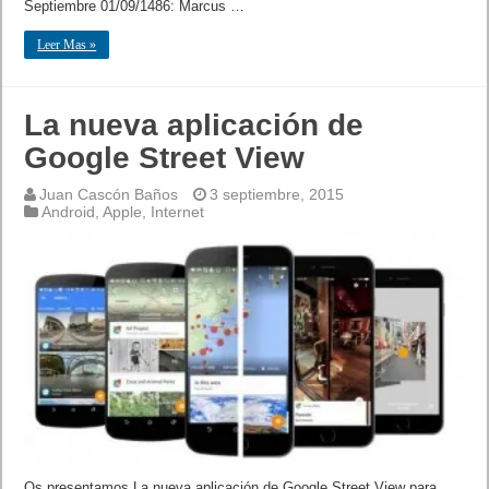
Septiembre 01/09/1486: Marcus …
Leer Mas »
La nueva aplicación de
Google Street View
Juan Cascón Baños
3 septiembre, 2015
Android
,
Apple
,
Internet
Os presentamos La nueva aplicación de Google Street View para