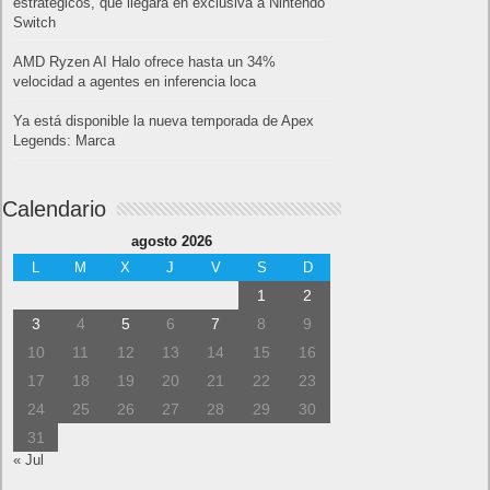
estratégicos, que llegará en exclusiva a Nintendo
Switch
AMD Ryzen AI Halo ofrece hasta un 34%
velocidad a agentes en inferencia loca
Ya está disponible la nueva temporada de Apex
Legends: Marca
Calendario
agosto 2026
L
M
X
J
V
S
D
1
2
3
4
5
6
7
8
9
10
11
12
13
14
15
16
17
18
19
20
21
22
23
24
25
26
27
28
29
30
31
« Jul