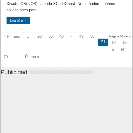
X/watchOS/tvOS) llamada XCodeGhost. No está claro cuántas
aplicaciones para …
Leer Mas »
« Primera
...
20
30
40
«
49
50
Página 51 de 75
51
52
53
»
60
70
...
Última »
Publicidad