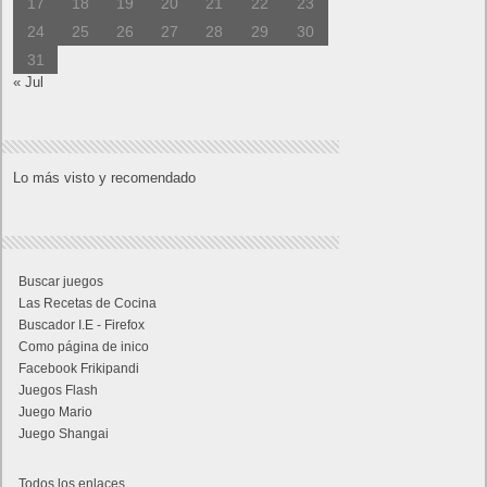
17
18
19
20
21
22
23
24
25
26
27
28
29
30
31
« Jul
Lo más visto y recomendado
Buscar juegos
Las Recetas de Cocina
Buscador I.E - Firefox
Como página de inico
Facebook Frikipandi
Juegos Flash
Juego Mario
Juego Shangai
Todos los enlaces