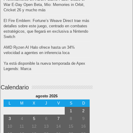
War E-Day Open Beta, Mio: Memories in Orbit,
Cricket 26 y mucho más
El Fire Emblem: Fortune’s Weave Direct trae más
detalles sobre este juego, centrado en combates
estratégicos, que llegará en exclusiva a Nintendo
Switch
AMD Ryzen AI Halo ofrece hasta un 34%
velocidad a agentes en inferencia loca
Ya está disponible la nueva temporada de Apex
Legends: Marca
Calendario
agosto 2026
L
M
X
J
V
S
D
1
2
3
4
5
6
7
8
9
10
11
12
13
14
15
16