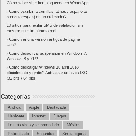
Cómo saber si te han bloqueado en WhatsApp
¿Cómo escribir la comillas latinas / españolas
o angulares(« ») en un ordenador?
10 sitios para recibir SMS de validación sin
mostrar nuestro número real
¿Cómo ver una versión antigua de página
web?
¿Cómo desactivar suspensión en Windows 7,
Windows 8 y XP?
¿Cómo descargar Windows 10 abril 2018
oficialmente y gratis? Actualizar archivos ISO
(32 bits / 64 bits)
Categorías
Android
Apple
Destacada
Hardware
Internet
Juegos
Lo más visto y recomendado
Móviles
Patrocinado
Seguridad
Sin categoría