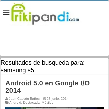
Resultados de búsqueda para:
samsung s5
Android 5.0 en Google I/O
2014
Juan Cascón Baños
25 junio, 2014
Android
,
Destacada
,
Móviles