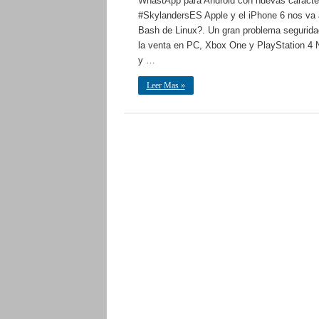
WhastApp para Android con nuevas caracter
#SkylandersES Apple y el iPhone 6 nos va 
Bash de Linux?. Un gran problema seguridad 
la venta en PC, Xbox One y PlayStation 4 N
y …
Leer Mas »