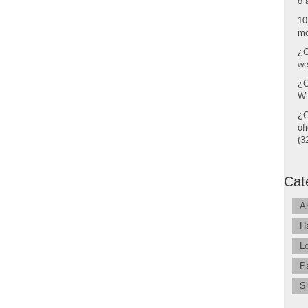
o 
10
mo
¿C
we
¿C
Wi
¿C
of
(32
Cat
A
H
L
P
S