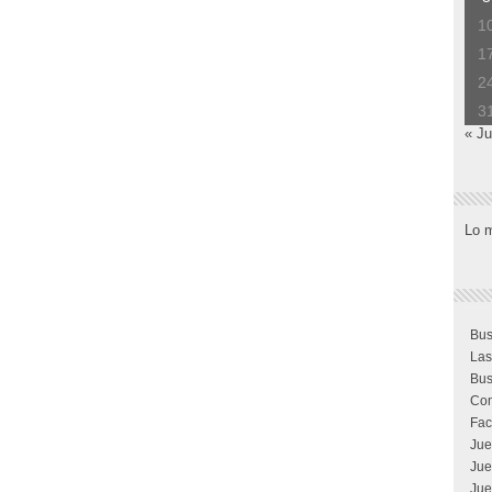
1
1
2
3
« Ju
Lo 
Bus
Las
Bus
Com
Fac
Jue
Jue
Jue