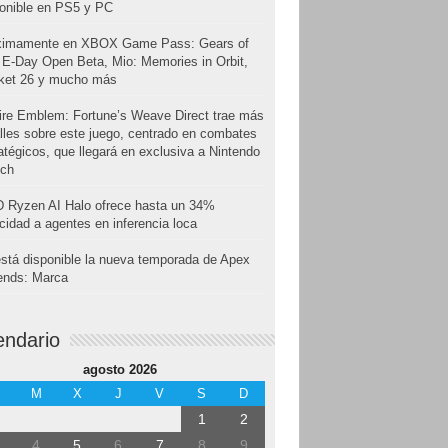
onible en PS5 y PC
ximamente en XBOX Game Pass: Gears of
E-Day Open Beta, Mio: Memories in Orbit,
cket 26 y mucho más
ire Emblem: Fortune’s Weave Direct trae más
lles sobre este juego, centrado en combates
atégicos, que llegará en exclusiva a Nintendo
tch
 Ryzen AI Halo ofrece hasta un 34%
cidad a agentes en inferencia loca
stá disponible la nueva temporada de Apex
ends: Marca
endario
agosto 2026
M
X
J
V
S
D
1
2
4
5
6
7
8
9