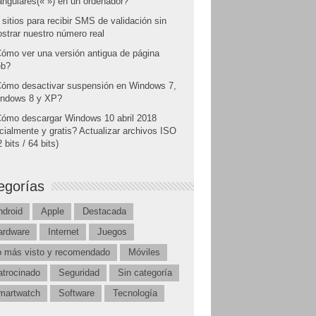
angulares(« ») en un ordenador?
 sitios para recibir SMS de validación sin
strar nuestro número real
ómo ver una versión antigua de página
b?
ómo desactivar suspensión en Windows 7,
ndows 8 y XP?
ómo descargar Windows 10 abril 2018
icialmente y gratis? Actualizar archivos ISO
 bits / 64 bits)
egorías
ndroid
Apple
Destacada
ardware
Internet
Juegos
o más visto y recomendado
Móviles
atrocinado
Seguridad
Sin categoría
martwatch
Software
Tecnología