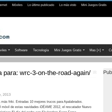
ternet
Móviles
Lo último publicado
Lo más visto
Mini Juegos Gratis
viles
Software
Tecnología
Mini Juegos Gratis
Mas [+]
Co
a para:
wrc-3-on-the-road-again/
Pub
e, 2013
a más friki. Entradas 10 mejores trucos para Apalabrados.
el móvil de estas navidades iDÉAME 2012, el rescatador Nuevo