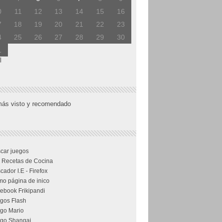
0
11
12
13
14
15
16
7
18
19
20
21
22
23
4
25
26
27
28
29
30
1
l
más visto y recomendado
car juegos
 Recetas de Cocina
cador I.E - Firefox
o página de inico
ebook Frikipandi
gos Flash
go Mario
go Shangai