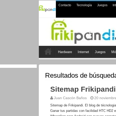
Contacto
Tecnología
Juegos
In
Hardware
Internet
Juegos
Mó
Resultados de búsqued
Sitemap Frikipandi
Juan Cascón Baños
20 noviembr
Sitemap de Frikipandi. El blog de técnologi
Ganar tus partidas con facilidad HTC HD2 