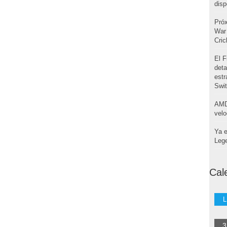
disp
Pró
War 
Cri
El F
deta
estr
Swi
AMD
velo
Ya e
Leg
Cal
L
3