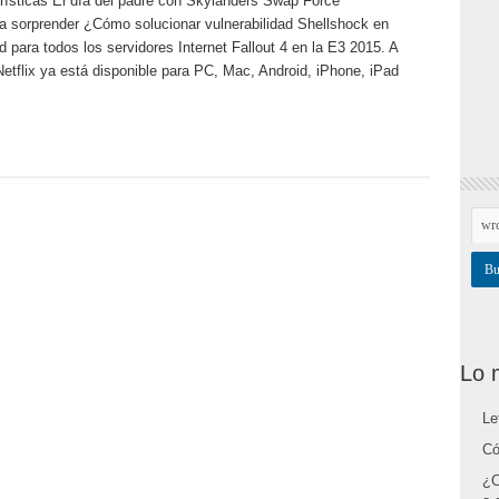
ísticas El día del padre con Skylanders Swap Force
a sorprender ¿Cómo solucionar vulnerabilidad Shellshock en
para todos los servidores Internet Fallout 4 en la E3 2015. A
etflix ya está disponible para PC, Mac, Android, iPhone, iPad
Lo 
Le
Có
¿C