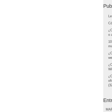
Pub
Le
Có
¿C
o 
10
mo
¿C
we
¿C
Wi
¿C
of
(32
Ent
MAR