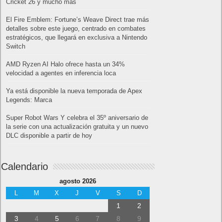
Cricket 26 y mucho más
El Fire Emblem: Fortune’s Weave Direct trae más
detalles sobre este juego, centrado en combates
estratégicos, que llegará en exclusiva a Nintendo
Switch
AMD Ryzen AI Halo ofrece hasta un 34%
velocidad a agentes en inferencia loca
Ya está disponible la nueva temporada de Apex
Legends: Marca
Super Robot Wars Y celebra el 35º aniversario de
la serie con una actualización gratuita y un nuevo
DLC disponible a partir de hoy
Calendario
agosto 2026
L
M
X
J
V
S
D
1
2
3
4
5
6
7
8
9