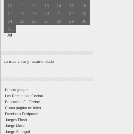
10
11
12
13
14
15
16
17
18
19
20
21
22
23
24
25
26
27
28
29
30
31
« Jul
Lo más visto y recomendado
Buscar juegos
Las Recetas de Cocina
Buscador I.E - Firefox
Como página de inico
Facebook Frikipandi
Juegos Flash
Juego Mario
Juego Shangai