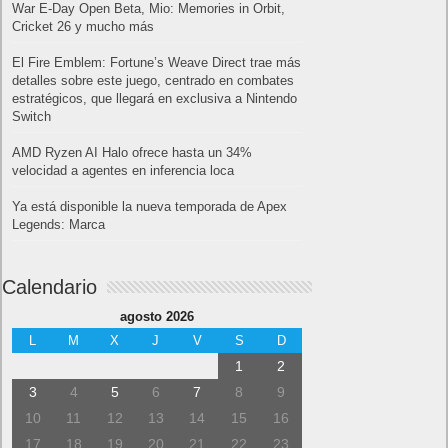
War E-Day Open Beta, Mio: Memories in Orbit,
Cricket 26 y mucho más
El Fire Emblem: Fortune’s Weave Direct trae más
detalles sobre este juego, centrado en combates
estratégicos, que llegará en exclusiva a Nintendo
Switch
AMD Ryzen AI Halo ofrece hasta un 34%
velocidad a agentes en inferencia loca
Ya está disponible la nueva temporada de Apex
Legends: Marca
Calendario
agosto 2026
L
M
X
J
V
S
D
1
2
3
4
5
6
7
8
9
10
11
12
13
14
15
16
17
18
19
20
21
22
23