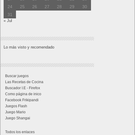
24
25
26
27
28
29
30
31
« Jul
Lo más visto y recomendado
Buscar juegos
Las Recetas de Cocina
Buscador I.E - Firefox
Como página de inico
Facebook Frikipandi
Juegos Flash
Juego Mario
Juego Shangai
Todos los enlaces