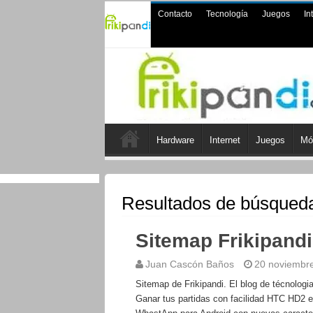
Contacto
Tecnología
Juegos
In
Hardware
Internet
Juegos
Mó
Resultados de búsqued
Sitemap Frikipandi
Juan Cascón Baños
20 noviembr
Sitemap de Frikipandi. El blog de técnologi
Ganar tus partidas con facilidad HTC HD2 