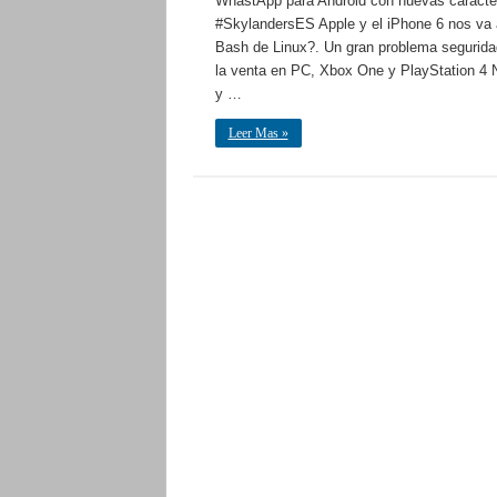
WhastApp para Android con nuevas caracter
#SkylandersES Apple y el iPhone 6 nos va 
Bash de Linux?. Un gran problema seguridad 
la venta en PC, Xbox One y PlayStation 4 N
y …
Leer Mas »