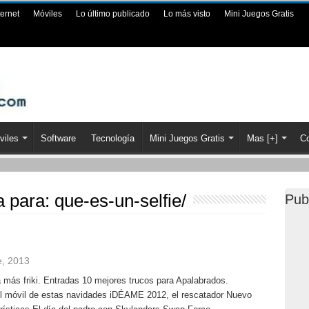
ternet
Móviles
Lo último publicado
Lo más visto
Mini Juegos Gratis
viles
Software
Tecnología
Mini Juegos Gratis
Mas [+]
Co
a para:
que-es-un-selfie/
Pub
e, 2013
a más friki. Entradas 10 mejores trucos para Apalabrados.
el móvil de estas navidades iDÉAME 2012, el rescatador Nuevo