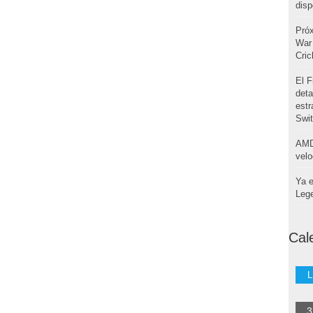
disp
Pró
War 
Cri
El F
deta
estr
Swi
AMD
velo
Ya e
Leg
Cal
L
3