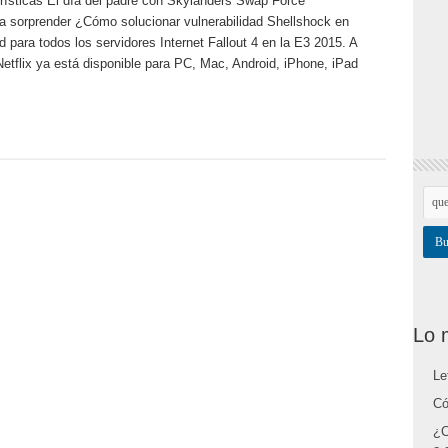
ísticas El día del padre con Skylanders Swap Force
a sorprender ¿Cómo solucionar vulnerabilidad Shellshock en
para todos los servidores Internet Fallout 4 en la E3 2015. A
etflix ya está disponible para PC, Mac, Android, iPhone, iPad
Lo 
Le
Có
¿C