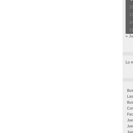
1
1
2
3
« Ju
Lo 
Bus
Las
Bus
Com
Fac
Jue
Jue
Jue