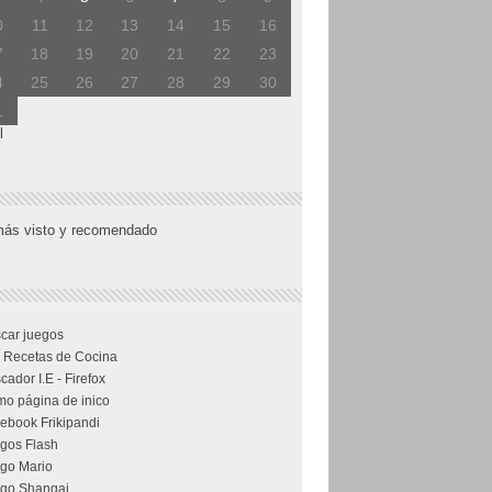
0
11
12
13
14
15
16
7
18
19
20
21
22
23
4
25
26
27
28
29
30
1
l
más visto y recomendado
car juegos
 Recetas de Cocina
cador I.E - Firefox
o página de inico
ebook Frikipandi
gos Flash
go Mario
go Shangai