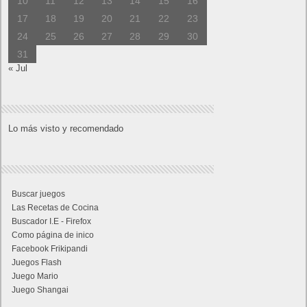
10
11
12
13
14
15
16
17
18
19
20
21
22
23
24
25
26
27
28
29
30
31
« Jul
Lo más visto y recomendado
Buscar juegos
Las Recetas de Cocina
Buscador I.E - Firefox
Como página de inico
Facebook Frikipandi
Juegos Flash
Juego Mario
Juego Shangai