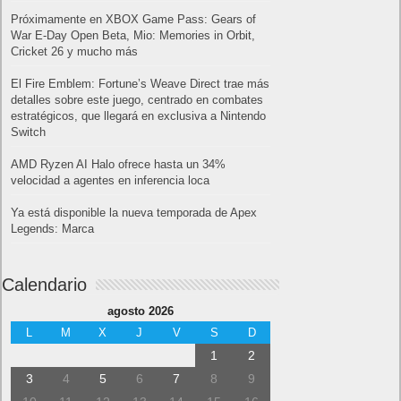
Próximamente en XBOX Game Pass: Gears of
War E-Day Open Beta, Mio: Memories in Orbit,
Cricket 26 y mucho más
El Fire Emblem: Fortune’s Weave Direct trae más
detalles sobre este juego, centrado en combates
estratégicos, que llegará en exclusiva a Nintendo
Switch
AMD Ryzen AI Halo ofrece hasta un 34%
velocidad a agentes en inferencia loca
Ya está disponible la nueva temporada de Apex
Legends: Marca
Calendario
agosto 2026
L
M
X
J
V
S
D
1
2
3
4
5
6
7
8
9