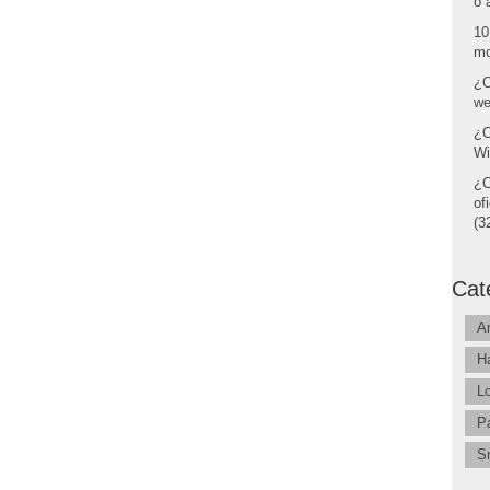
o 
10
mo
¿C
we
¿C
Wi
¿C
of
(32
Cat
A
H
L
P
S