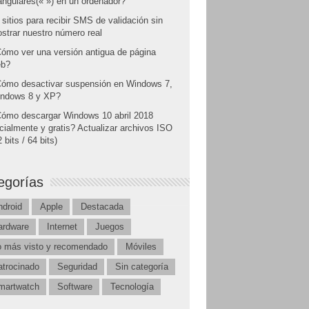
angulares(« ») en un ordenador?
 sitios para recibir SMS de validación sin
strar nuestro número real
ómo ver una versión antigua de página
b?
ómo desactivar suspensión en Windows 7,
ndows 8 y XP?
ómo descargar Windows 10 abril 2018
icialmente y gratis? Actualizar archivos ISO
 bits / 64 bits)
egorías
ndroid
Apple
Destacada
ardware
Internet
Juegos
o más visto y recomendado
Móviles
atrocinado
Seguridad
Sin categoría
martwatch
Software
Tecnología