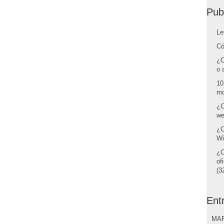
Pub
Le
Có
¿C
o 
10
mo
¿C
we
¿C
Wi
¿C
of
(32
Ent
MAR