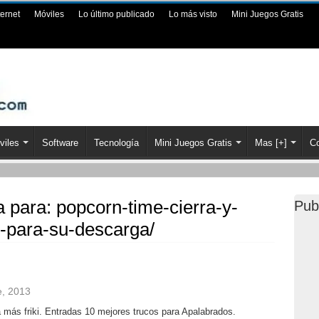
ternet
Móviles
Lo último publicado
Lo más visto
Mini Juegos Gratis
viles
Software
Tecnología
Mini Juegos Gratis
Mas [+]
Co
a para:
popcorn-time-cierra-y-
Pub
-para-su-descarga/
e, 2013
a más friki. Entradas 10 mejores trucos para Apalabrados.