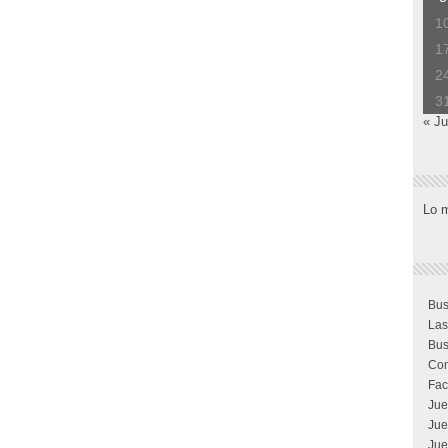
1
1
2
3
« Ju
Lo 
Bus
Las
Bus
Com
Fac
Jue
Jue
Jue