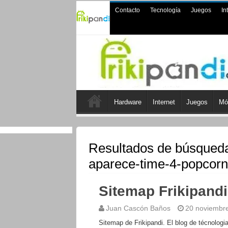
Contacto
Tecnología
Juegos
In
Hardware
Internet
Juegos
Mó
Resultados de búsqued
aparece-time-4-popcorn
Sitemap Frikipandi
Juan Cascón Baños
20 noviembr
Sitemap de Frikipandi. El blog de técnologi