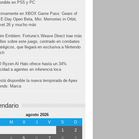
onible en PS5 y PC
ximamente en XBOX Game Pass: Gears of
E-Day Open Beta, Mio: Memories in Orbit,
cket 26 y mucho más
ire Emblem: Fortune’s Weave Direct trae más
lles sobre este juego, centrado en combates
atégicos, que llegará en exclusiva a Nintendo
tch
 Ryzen AI Halo ofrece hasta un 34%
cidad a agentes en inferencia loca
stá disponible la nueva temporada de Apex
ends: Marca
endario
agosto 2026
M
X
J
V
S
D
1
2
4
5
6
7
8
9