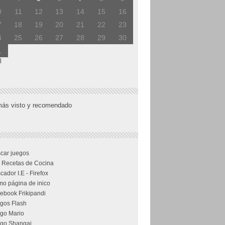
0
11
12
13
14
15
16
7
18
19
20
21
22
23
4
25
26
27
28
29
30
1
l
más visto y recomendado
car juegos
 Recetas de Cocina
cador I.E - Firefox
o página de inico
ebook Frikipandi
gos Flash
go Mario
go Shangai