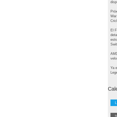
disp
Pró
War 
Cri
El F
deta
estr
Swi
AMD
velo
Ya e
Leg
Cal
L
3