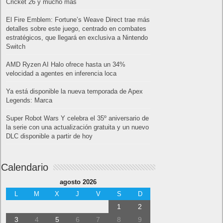
Cricket 26 y mucho más
El Fire Emblem: Fortune’s Weave Direct trae más
detalles sobre este juego, centrado en combates
estratégicos, que llegará en exclusiva a Nintendo
Switch
AMD Ryzen AI Halo ofrece hasta un 34%
velocidad a agentes en inferencia loca
Ya está disponible la nueva temporada de Apex
Legends: Marca
Super Robot Wars Y celebra el 35º aniversario de
la serie con una actualización gratuita y un nuevo
DLC disponible a partir de hoy
Calendario
agosto 2026
L
M
X
J
V
S
D
1
2
3
4
5
6
7
8
9