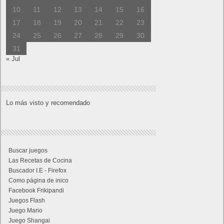
10
11
12
13
14
15
16
17
18
19
20
21
22
23
24
25
26
27
28
29
30
31
« Jul
Lo más visto y recomendado
Buscar juegos
Las Recetas de Cocina
Buscador I.E - Firefox
Como página de inico
Facebook Frikipandi
Juegos Flash
Juego Mario
Juego Shangai