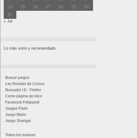
24
25
26
27
28
29
30
31
« Jul
Lo más visto y recomendado
Buscar juegos
Las Recetas de Cocina
Buscador I.E - Firefox
Como página de inico
Facebook Frikipandi
Juegos Flash
Juego Mario
Juego Shangai
Todos los enlaces