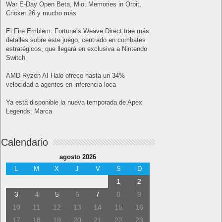
War E-Day Open Beta, Mio: Memories in Orbit,
Cricket 26 y mucho más
El Fire Emblem: Fortune’s Weave Direct trae más
detalles sobre este juego, centrado en combates
estratégicos, que llegará en exclusiva a Nintendo
Switch
AMD Ryzen AI Halo ofrece hasta un 34%
velocidad a agentes en inferencia loca
Ya está disponible la nueva temporada de Apex
Legends: Marca
Calendario
agosto 2026
L
M
X
J
V
S
D
1
2
3
4
5
6
7
8
9
10
11
12
13
14
15
16
17
18
19
20
21
22
23