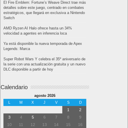
El Fire Emblem: Fortune’s Weave Direct trae más
detalles sobre este juego, centrado en combates
estratégicos, que llegará en exclusiva a Nintendo
Switch
AMD Ryzen AI Halo ofrece hasta un 34%
velocidad a agentes en inferencia loca
Ya está disponible la nueva temporada de Apex
Legends: Marca
Super Robot Wars Y celebra el 35º aniversario de
la serie con una actualización gratuita y un nuevo
DLC disponible a partir de hoy
Calendario
agosto 2026
L
M
X
J
V
S
D
1
2
3
4
5
6
7
8
9
10
11
12
13
14
15
16