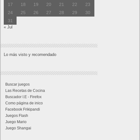
17
18
19
20
21
22
23
24
25
26
27
28
29
30
31
« Jul
Lo más visto y recomendado
Buscar juegos
Las Recetas de Cocina
Buscador I.E - Firefox
Como página de inico
Facebook Frikipandi
Juegos Flash
Juego Mario
Juego Shangai