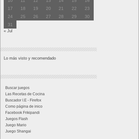
10
11
12
13
14
15
16
17
18
19
20
21
22
23
24
25
26
27
28
29
30
31
« Jul
Lo más visto y recomendado
Buscar juegos
Las Recetas de Cocina
Buscador I.E - Firefox
Como página de inico
Facebook Frikipandi
Juegos Flash
Juego Mario
Juego Shangai