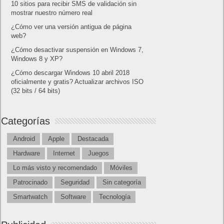
10 sitios para recibir SMS de validación sin
mostrar nuestro número real
¿Cómo ver una versión antigua de página
web?
¿Cómo desactivar suspensión en Windows 7,
Windows 8 y XP?
¿Cómo descargar Windows 10 abril 2018
oficialmente y gratis? Actualizar archivos ISO
(32 bits / 64 bits)
Categorías
Android
Apple
Destacada
Hardware
Internet
Juegos
Lo más visto y recomendado
Móviles
Patrocinado
Seguridad
Sin categoría
Smartwatch
Software
Tecnología