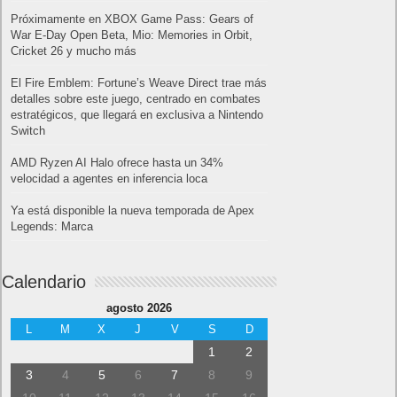
Próximamente en XBOX Game Pass: Gears of
War E-Day Open Beta, Mio: Memories in Orbit,
Cricket 26 y mucho más
El Fire Emblem: Fortune’s Weave Direct trae más
detalles sobre este juego, centrado en combates
estratégicos, que llegará en exclusiva a Nintendo
Switch
AMD Ryzen AI Halo ofrece hasta un 34%
velocidad a agentes en inferencia loca
Ya está disponible la nueva temporada de Apex
Legends: Marca
Calendario
agosto 2026
L
M
X
J
V
S
D
1
2
3
4
5
6
7
8
9