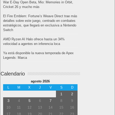
War E-Day Open Beta, Mio: Memories in Orbit,
Cricket 26 y mucho más
El Fire Emblem: Fortune’s Weave Direct trae más
detalles sobre este juego, centrado en combates
estratégicos, que llegará en exclusiva a Nintendo
Switch
AMD Ryzen AI Halo ofrece hasta un 34%
velocidad a agentes en inferencia loca
Ya está disponible la nueva temporada de Apex
Legends: Marca
Calendario
agosto 2026
L
M
X
J
V
S
D
1
2
3
4
5
6
7
8
9
10
11
12
13
14
15
16
17
18
19
20
21
22
23