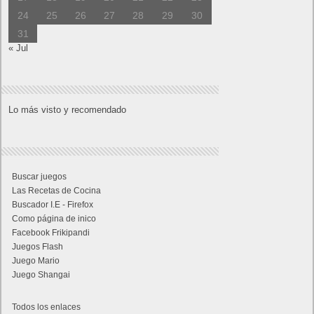
24
25
26
27
28
29
30
31
« Jul
Lo más visto y recomendado
Buscar juegos
Las Recetas de Cocina
Buscador I.E - Firefox
Como página de inico
Facebook Frikipandi
Juegos Flash
Juego Mario
Juego Shangai
Todos los enlaces