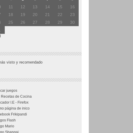
0
11
12
13
14
15
16
7
18
19
20
21
22
23
4
25
26
27
28
29
30
1
l
más visto y recomendado
car juegos
 Recetas de Cocina
cador I.E - Firefox
o página de inico
ebook Frikipandi
gos Flash
go Mario
go Shangai