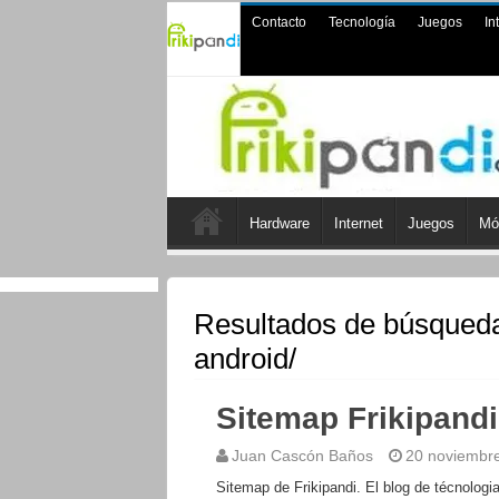
Contacto
Tecnología
Juegos
In
Hardware
Internet
Juegos
Mó
Resultados de búsqued
android/
Sitemap Frikipandi
Juan Cascón Baños
20 noviembr
Sitemap de Frikipandi. El blog de técnologi