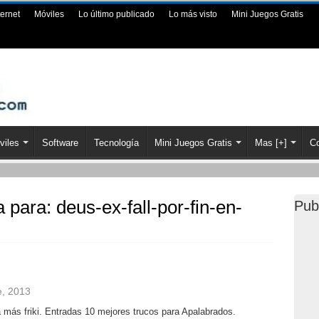
ternet
Móviles
Lo último publicado
Lo más visto
Mini Juegos Gratis
viles
Software
Tecnología
Mini Juegos Gratis
Mas [+]
Co
a para:
deus-ex-fall-por-fin-en-
Pub
e, 2013
a más friki. Entradas 10 mejores trucos para Apalabrados.