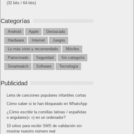
(32 bits / 64 bits)
Categorías
Android
Apple
Destacada
Hardware
Internet
Juegos
Lo más visto y recomendado
Móviles
Patrocinado
Seguridad
Sin categoría
Smartwatch
Software
Tecnología
Publicidad
Letra de canciones populares infantiles cortas
Cómo saber si te han bloqueado en WhatsApp
¿Cómo escribir la comillas latinas / españolas
o angulares(« ») en un ordenador?
10 sitios para recibir SMS de validación sin
mostrar nuestro número real