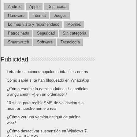
Android
Apple
Destacada
Hardware
Internet
Juegos
Lo más visto y recomendado
Móviles
Patrocinado
Seguridad
Sin categoría
Smartwatch
Software
Tecnología
Publicidad
Letra de canciones populares infantiles cortas
Cómo saber si te han bloqueado en WhatsApp
¿Cómo escribir la comillas latinas / españolas
o angulares(« ») en un ordenador?
10 sitios para recibir SMS de validación sin
mostrar nuestro número real
¿Cómo ver una versión antigua de página
web?
¿Cómo desactivar suspensión en Windows 7,
Windows 8 y XP?