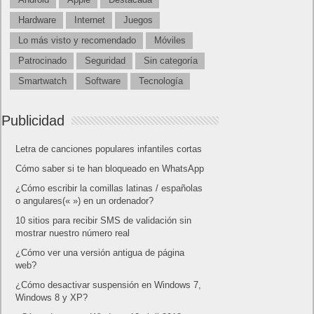
Hardware
Internet
Juegos
Lo más visto y recomendado
Móviles
Patrocinado
Seguridad
Sin categoría
Smartwatch
Software
Tecnología
Publicidad
Letra de canciones populares infantiles cortas
Cómo saber si te han bloqueado en WhatsApp
¿Cómo escribir la comillas latinas / españolas
o angulares(« ») en un ordenador?
10 sitios para recibir SMS de validación sin
mostrar nuestro número real
¿Cómo ver una versión antigua de página
web?
¿Cómo desactivar suspensión en Windows 7,
Windows 8 y XP?