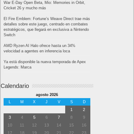
War E-Day Open Beta, Mio: Memories in Orbit,
Cricket 26 y mucho más
El Fire Emblem: Fortune’s Weave Direct trae más
detalles sobre este juego, centrado en combates
estratégicos, que llegará en exclusiva a Nintendo
Switch
AMD Ryzen AI Halo ofrece hasta un 34%
velocidad a agentes en inferencia loca
Ya está disponible la nueva temporada de Apex
Legends: Marca
Calendario
agosto 2026
L
M
X
J
V
S
D
1
2
3
4
5
6
7
8
9
10
11
12
13
14
15
16
17
18
19
20
21
22
23