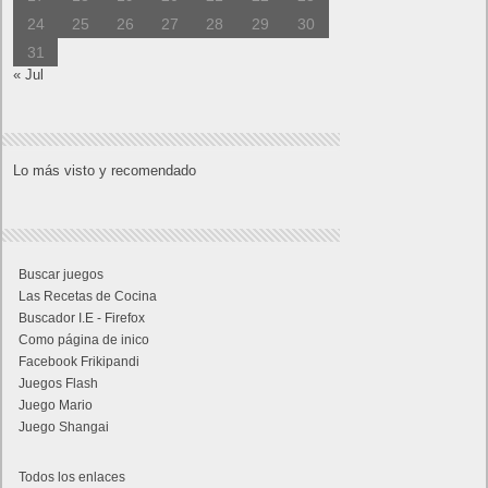
24
25
26
27
28
29
30
31
« Jul
Lo más visto y recomendado
Buscar juegos
Las Recetas de Cocina
Buscador I.E - Firefox
Como página de inico
Facebook Frikipandi
Juegos Flash
Juego Mario
Juego Shangai
Todos los enlaces