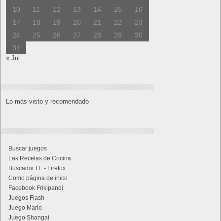
10
11
12
13
14
15
16
17
18
19
20
21
22
23
24
25
26
27
28
29
30
31
« Jul
Lo más visto y recomendado
Buscar juegos
Las Recetas de Cocina
Buscador I.E - Firefox
Como página de inico
Facebook Frikipandi
Juegos Flash
Juego Mario
Juego Shangai