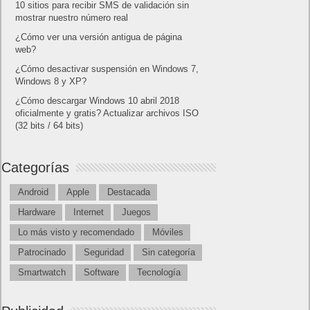
10 sitios para recibir SMS de validación sin
mostrar nuestro número real
¿Cómo ver una versión antigua de página
web?
¿Cómo desactivar suspensión en Windows 7,
Windows 8 y XP?
¿Cómo descargar Windows 10 abril 2018
oficialmente y gratis? Actualizar archivos ISO
(32 bits / 64 bits)
Categorías
Android
Apple
Destacada
Hardware
Internet
Juegos
Lo más visto y recomendado
Móviles
Patrocinado
Seguridad
Sin categoría
Smartwatch
Software
Tecnología