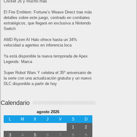
Cricket 26 y mucho más
El Fire Emblem: Fortune’s Weave Direct trae más
detalles sobre este juego, centrado en combates
estratégicos, que llegará en exclusiva a Nintendo
Switch
AMD Ryzen AI Halo ofrece hasta un 34%
velocidad a agentes en inferencia loca
Ya está disponible la nueva temporada de Apex
Legends: Marca
Super Robot Wars Y celebra el 35º aniversario de
la serie con una actualización gratuita y un nuevo
DLC disponible a partir de hoy
Calendario
agosto 2026
L
M
X
J
V
S
D
1
2
3
4
5
6
7
8
9